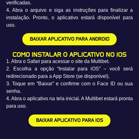
verificadas.
4. Abra o arquivo e siga as instruções para finalizar a
instalação. Pronto, o aplicativo estará disponível para
uso.
BAIXAR APLICATIVO PARA ANDROID
COMO INSTALAR O APLICATIVO NO IOS
1. Abra o Safari para acessar o site da Multibet.
2. Escolha a opção “Instalar para iOS” – você será
redirecionado para a App Store (se disponível).
3. Toque em “Baixar” e confirme com o Face ID ou sua
senha.
4. Abra o aplicativo na tela inicial. A Multibet estará pronta
para uso.
BAIXAR APLICATIVO PARA IOS