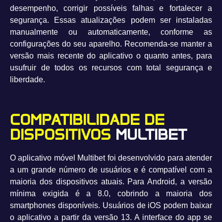
desempenho, corrigir possíveis falhas e fortalecer a
segurança. Essas atualizações podem ser instaladas
manualmente ou automaticamente, conforme as
configurações do seu aparelho. Recomenda-se manter a
versão mais recente do aplicativo o quanto antes, para
usufruir de todos os recursos com total segurança e
liberdade.
COMPATIBILIDADE DE
DISPOSITIVOS
MULTIBET
O aplicativo móvel Multibet foi desenvolvido para atender
a um grande número de usuários e é compatível com a
maioria dos dispositivos atuais. Para Android, a versão
mínima exigida é a 8.0, cobrindo a maioria dos
smartphones disponíveis. Usuários de iOS podem baixar
o aplicativo a partir da versão 13. A interface do app se