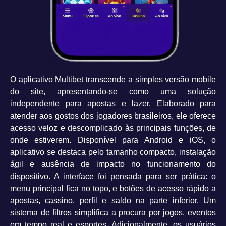
O aplicativo Multibet transcende a simples versão mobile
do site, apresentando-se como uma solução
independente para apostas e lazer. Elaborado para
atender aos gostos dos jogadores brasileiros, ele oferece
acesso veloz e descomplicado às principais funções, de
onde estiverem. Disponível para Android e iOS, o
aplicativo se destaca pelo tamanho compacto, instalação
ágil e ausência de impacto no funcionamento do
dispositivo. A interface foi pensada para ser prática: o
menu principal fica no topo, e botões de acesso rápido a
apostas, cassino, perfil e saldo na parte inferior. Um
sistema de filtros simplifica a procura por jogos, eventos
em tempo real e esportes. Adicionalmente, os usuários