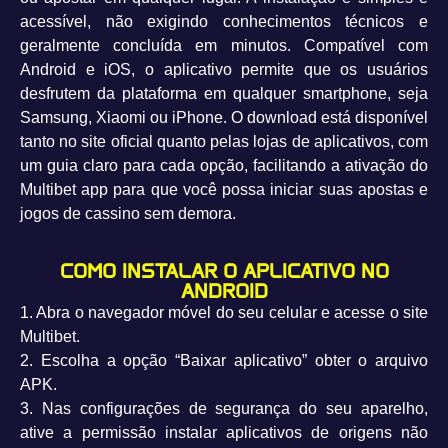
acessível, não exigindo conhecimentos técnicos e
geralmente concluída em minutos. Compatível com
Android e iOS, o aplicativo permite que os usuários
desfrutem da plataforma em qualquer smartphone, seja
Samsung, Xiaomi ou iPhone. O download está disponível
tanto no site oficial quanto pelas lojas de aplicativos, com
um guia claro para cada opção, facilitando a ativação do
Multibet app para que você possa iniciar suas apostas e
jogos de cassino sem demora.
COMO INSTALAR O APLICATIVO NO
ANDROID
1. Abra o navegador móvel do seu celular e acesse o site
Multibet.
2. Escolha a opção “Baixar aplicativo” obter o arquivo
APK.
3. Nas configurações de segurança do seu aparelho,
ative a permissão instalar aplicativos de origens não